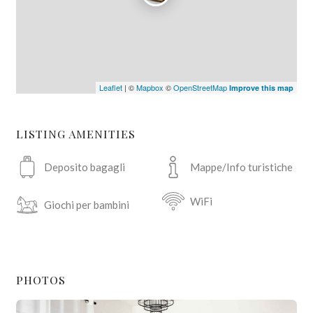
Leaflet
| ©
Mapbox
©
OpenStreetMap
Improve this map
LISTING AMENITIES
Deposito bagagli
Mappe/Info turistiche
WiFi
Giochi per bambini
PHOTOS